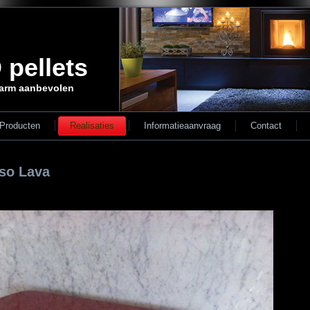
 pellets
arm aanbevolen
Producten
Realisaties
Informatieaanvraag
Contact
sso Lava