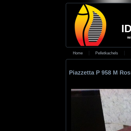
ID
w
Home
Pelletkachels
Piazzetta P 958 M Ro