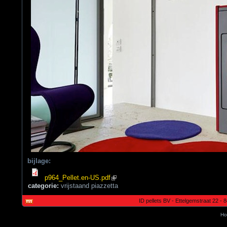
bijlage:
(link is external)
p964_Pellet.en-US.pdf
categorie:
vrijstaand piazzetta
ID pellets BV - Ettelgemstraat 22 -
Ho